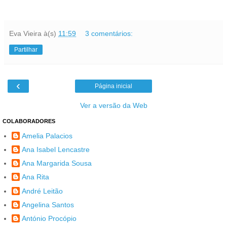
Eva Vieira
à(s)
11:59
3 comentários:
Partilhar
‹
Página inicial
Ver a versão da Web
COLABORADORES
Amelia Palacios
Ana Isabel Lencastre
Ana Margarida Sousa
Ana Rita
André Leitão
Angelina Santos
António Procópio