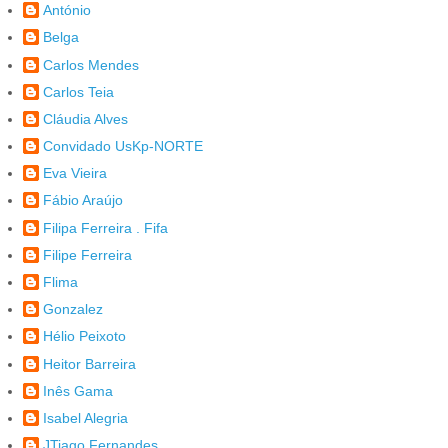
António
Belga
Carlos Mendes
Carlos Teia
Cláudia Alves
Convidado UsKp-NORTE
Eva Vieira
Fábio Araújo
Filipa Ferreira . Fifa
Filipe Ferreira
Flima
Gonzalez
Hélio Peixoto
Heitor Barreira
Inês Gama
Isabel Alegria
JTiago Fernandes