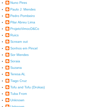
Nuno Pires
Paulo J. Mendes
Pedro Pombeiro
Pilar Abreu Lima
ProjetoVimocD&Co
Ruics
Scream out
Sonhos em Pincel
Sor Mendes
Soraia
Suzana
Teresa AL
Tiago Cruz
Tofu and Tofu (Drokas)
Tuba From
Unknown
Unknown